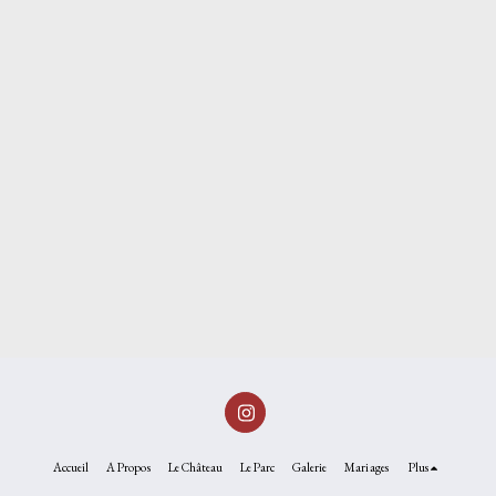
Accueil
A Propos
Le Château
Le Parc
Galerie
Mariages
Plus